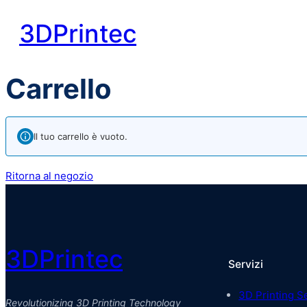
3DPrintec
HOME
ABOUT US
SER
Carrello
Il tuo carrello è vuoto.
Ritorna al negozio
3DPrintec
Servizi
3D Printing S
Revolutionizing 3D Printing Technology