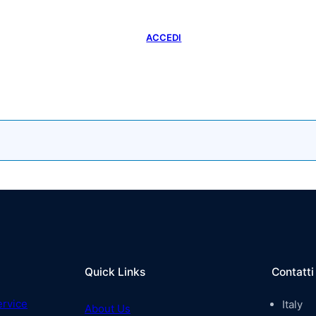
LINKEDIN
EMAIL
VIZI
PROGETTI
CONTATTI
ACCEDI
Quick Links
Contatti
ervice
Italy
About Us