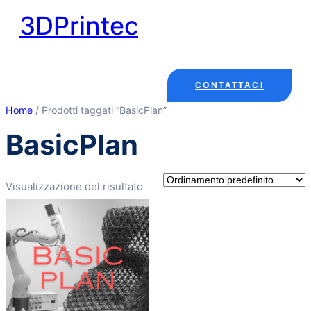
Vai
3DPrintec
al
contenuto
CONTATTACI
Home
/ Prodotti taggati “BasicPlan”
BasicPlan
Visualizzazione del risultato