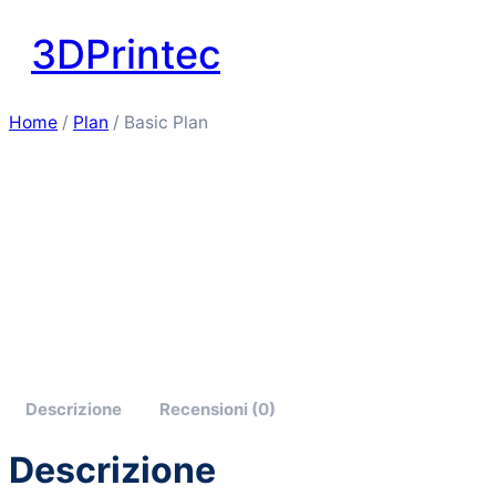
Vai
3DPrintec
al
contenuto
Home
/
Plan
/ Basic Plan
Descrizione
Recensioni (0)
Descrizione