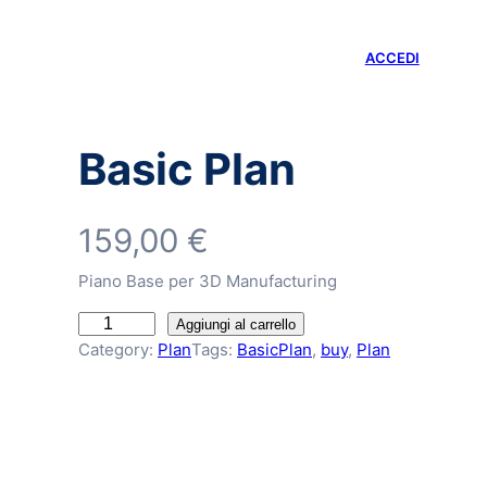
LINKEDIN
EMAIL
HOME
ABOUT US
SERVIZI
PROGETTI
CONTATTI
ACCEDI
Basic Plan
159,00
€
Piano Base per 3D Manufacturing
B
Aggiungi al carrello
Category:
Plan
Tags:
BasicPlan
, 
buy
, 
Plan
a
s
i
c
P