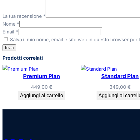
La tua recensione
*
Nome
*
Email
*
Salva il mio nome, email e sito web in questo browser per
Prodotti correlati
Premium Plan
Standard Plan
449,00
€
349,00
€
Aggiungi al carrello
Aggiungi al carrell